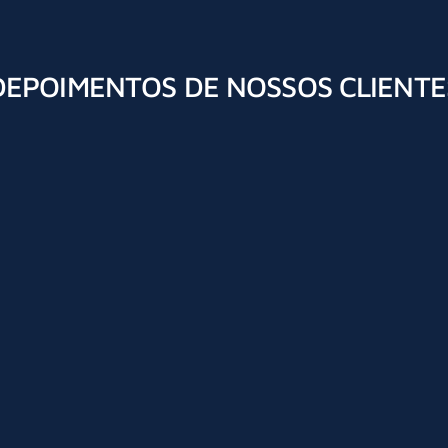
DEPOIMENTOS DE NOSSOS CLIENTE
ndimento e presteza! Comprometimento com seus clientes !
Michelle Defaveri Bruxel
Ótimo atendimento, profissional dedicado!
Morgana Ambos
Excelente advogado. Recomendo.