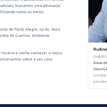
judiciais, buscamos uma advocacia
utilizando todos os meios
orte de Porto Alegre, na Av. Assis
l Volta do Guerino. Ambiente
Rudine
 horário e venha conhecer o nosso
OAB/RS
onversamos sobre o seu caso.
Áreas de
Descriçã
Uniritte
previden